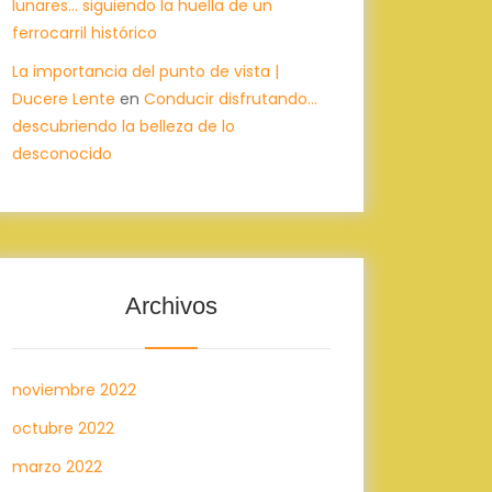
lunares… siguiendo la huella de un
ferrocarril histórico
La importancia del punto de vista |
Ducere Lente
en
Conducir disfrutando…
descubriendo la belleza de lo
desconocido
Archivos
noviembre 2022
octubre 2022
marzo 2022