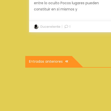
entre lo oculto Pocos lugares pueden
constituir en sí mismos y
Ducerelente
1
Navegación
Entradas anteriores
de
entradas