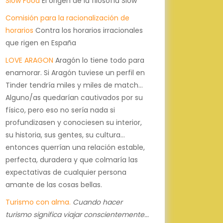
Slow Food
El origen de la filosofía Slow
Comisión para la racionalización de
horarios
Contra los horarios irracionales
que rigen en España
LOVE ARAGON
Aragón lo tiene todo para
enamorar. Si Aragón tuviese un perfil en
Tinder tendría miles y miles de match...
Alguno/as quedarían cautivados por su
físico, pero eso no sería nada si
profundizasen y conociesen su interior,
su historia, sus gentes, su cultura...
entonces querrían una relación estable,
perfecta, duradera y que colmaría las
expectativas de cualquier persona
amante de las cosas bellas.
Turismo con alma.
Cuando hacer
turismo significa viajar conscientemente...