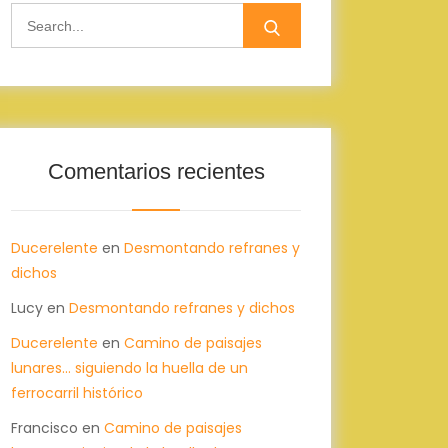
Search
for:
Comentarios recientes
Ducerelente
en
Desmontando refranes y
dichos
Lucy
en
Desmontando refranes y dichos
Ducerelente
en
Camino de paisajes
lunares… siguiendo la huella de un
ferrocarril histórico
Francisco
en
Camino de paisajes