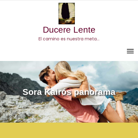
Skip
to
content
Ducere Lente
El camino es nuestra meta…
Sora Kairós panorama