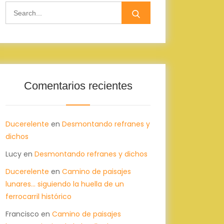
Search
for:
Comentarios recientes
Ducerelente
en
Desmontando refranes y
dichos
Lucy
en
Desmontando refranes y dichos
Ducerelente
en
Camino de paisajes
lunares… siguiendo la huella de un
ferrocarril histórico
Francisco
en
Camino de paisajes