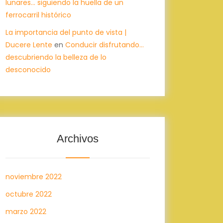
lunares… siguiendo la huella de un
ferrocarril histórico
La importancia del punto de vista |
Ducere Lente
en
Conducir disfrutando…
descubriendo la belleza de lo
desconocido
Archivos
noviembre 2022
octubre 2022
marzo 2022