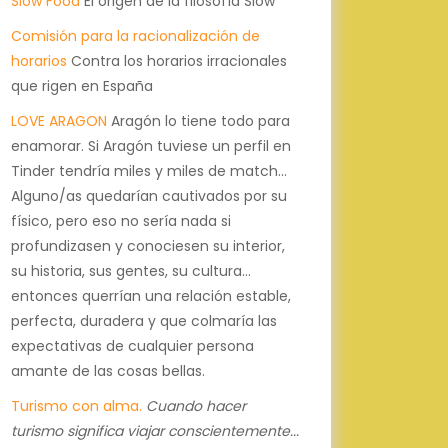
Slow Food
El origen de la filosofía Slow
Comisión para la racionalización de
horarios
Contra los horarios irracionales
que rigen en España
LOVE ARAGON
Aragón lo tiene todo para
enamorar. Si Aragón tuviese un perfil en
Tinder tendría miles y miles de match...
Alguno/as quedarían cautivados por su
físico, pero eso no sería nada si
profundizasen y conociesen su interior,
su historia, sus gentes, su cultura...
entonces querrían una relación estable,
perfecta, duradera y que colmaría las
expectativas de cualquier persona
amante de las cosas bellas.
Turismo con alma.
Cuando hacer
turismo significa viajar conscientemente...