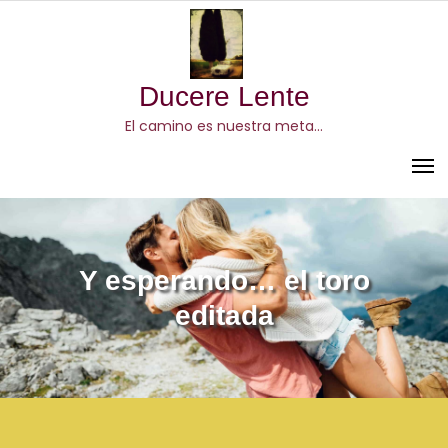
Skip
to
content
Ducere Lente
El camino es nuestra meta…
Y esperando… el toro
editada