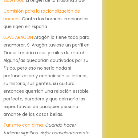
Slow Food
El origen de la filosofía Slow
Comisión para la racionalización de
horarios
Contra los horarios irracionales
que rigen en España
LOVE ARAGON
Aragón lo tiene todo para
enamorar. Si Aragón tuviese un perfil en
Tinder tendría miles y miles de match...
Alguno/as quedarían cautivados por su
físico, pero eso no sería nada si
profundizasen y conociesen su interior,
su historia, sus gentes, su cultura...
entonces querrían una relación estable,
perfecta, duradera y que colmaría las
expectativas de cualquier persona
amante de las cosas bellas.
Turismo con alma.
Cuando hacer
turismo significa viajar conscientemente...