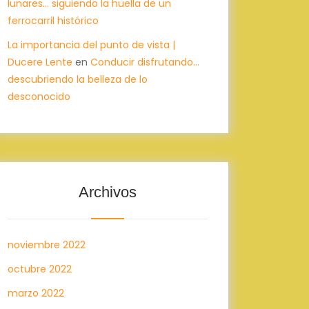
lunares… siguiendo la huella de un
ferrocarril histórico
La importancia del punto de vista |
Ducere Lente
en
Conducir disfrutando…
descubriendo la belleza de lo
desconocido
Archivos
noviembre 2022
octubre 2022
marzo 2022