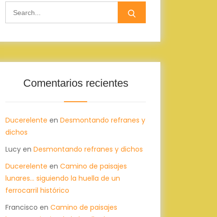
Search
for:
Comentarios recientes
Ducerelente
en
Desmontando refranes y
dichos
Lucy
en
Desmontando refranes y dichos
Ducerelente
en
Camino de paisajes
lunares… siguiendo la huella de un
ferrocarril histórico
Francisco
en
Camino de paisajes