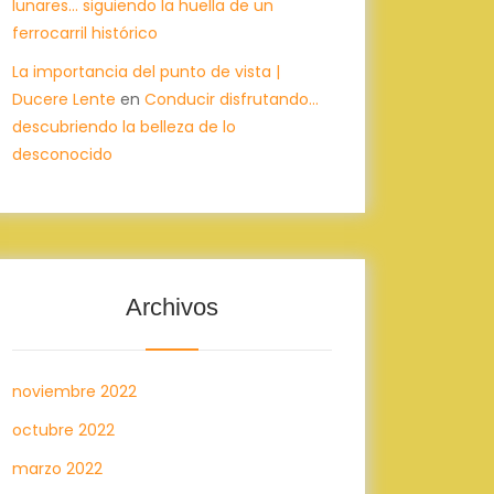
lunares… siguiendo la huella de un
ferrocarril histórico
La importancia del punto de vista |
Ducere Lente
en
Conducir disfrutando…
descubriendo la belleza de lo
desconocido
Archivos
noviembre 2022
octubre 2022
marzo 2022