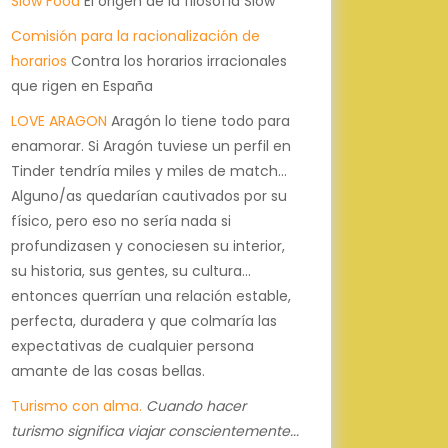
Slow Food
El origen de la filosofía Slow
Comisión para la racionalización de
horarios
Contra los horarios irracionales
que rigen en España
LOVE ARAGON
Aragón lo tiene todo para
enamorar. Si Aragón tuviese un perfil en
Tinder tendría miles y miles de match...
Alguno/as quedarían cautivados por su
físico, pero eso no sería nada si
profundizasen y conociesen su interior,
su historia, sus gentes, su cultura...
entonces querrían una relación estable,
perfecta, duradera y que colmaría las
expectativas de cualquier persona
amante de las cosas bellas.
Turismo con alma.
Cuando hacer
turismo significa viajar conscientemente...