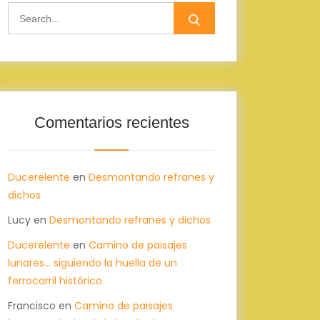
Search
for:
Comentarios recientes
Ducerelente
en
Desmontando refranes y
dichos
Lucy
en
Desmontando refranes y dichos
Ducerelente
en
Camino de paisajes
lunares… siguiendo la huella de un
ferrocarril histórico
Francisco
en
Camino de paisajes