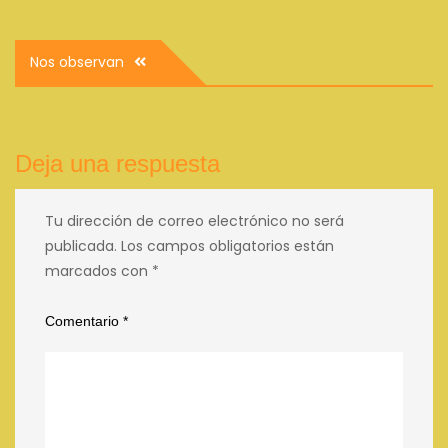
Navegación
Nos observan
de
entradas
Deja una respuesta
Tu dirección de correo electrónico no será
publicada.
Los campos obligatorios están
marcados con
*
Comentario
*