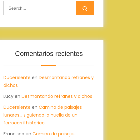
Search
for:
Comentarios recientes
Ducerelente
en
Desmontando refranes y
dichos
Lucy
en
Desmontando refranes y dichos
Ducerelente
en
Camino de paisajes
lunares… siguiendo la huella de un
ferrocarril histórico
Francisco
en
Camino de paisajes