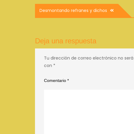
Navegación
Desmontando refranes y dichos
de
entradas
Deja una respuesta
Tu dirección de correo electrónico no será
con
*
Comentario
*