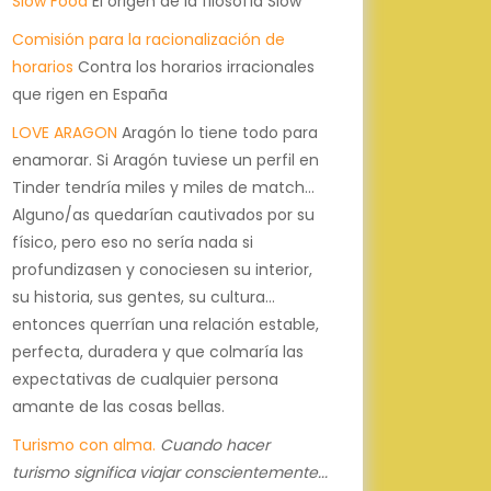
Slow Food
El origen de la filosofía Slow
Comisión para la racionalización de
horarios
Contra los horarios irracionales
que rigen en España
LOVE ARAGON
Aragón lo tiene todo para
enamorar. Si Aragón tuviese un perfil en
Tinder tendría miles y miles de match...
Alguno/as quedarían cautivados por su
físico, pero eso no sería nada si
profundizasen y conociesen su interior,
su historia, sus gentes, su cultura...
entonces querrían una relación estable,
perfecta, duradera y que colmaría las
expectativas de cualquier persona
amante de las cosas bellas.
Turismo con alma.
Cuando hacer
turismo significa viajar conscientemente...