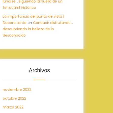
lunares… siguiendo la huella de un
ferrocarril histórico
La importancia del punto de vista |
Ducere Lente
en
Conducir disfrutando…
descubriendo la belleza de lo
desconocido
Archivos
noviembre 2022
octubre 2022
marzo 2022