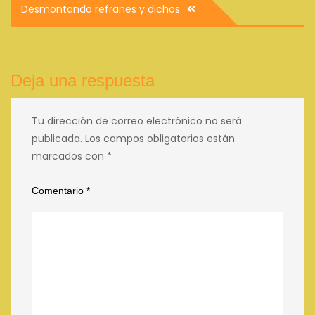
Navegación
Desmontando refranes y dichos
de
entradas
Deja una respuesta
Tu dirección de correo electrónico no será
publicada.
Los campos obligatorios están
marcados con
*
Comentario
*