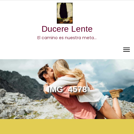
Skip
to
content
Ducere Lente
El camino es nuestra meta…
IMG_4578