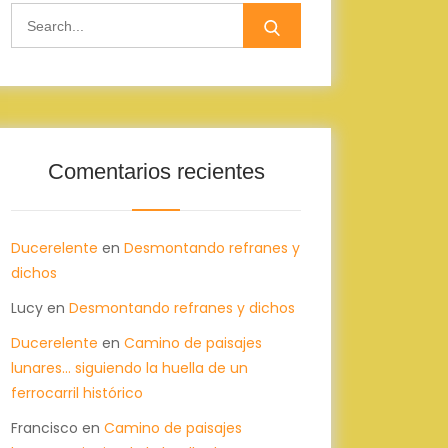
Search
for:
Comentarios recientes
Ducerelente
en
Desmontando refranes y
dichos
Lucy
en
Desmontando refranes y dichos
Ducerelente
en
Camino de paisajes
lunares… siguiendo la huella de un
ferrocarril histórico
Francisco
en
Camino de paisajes