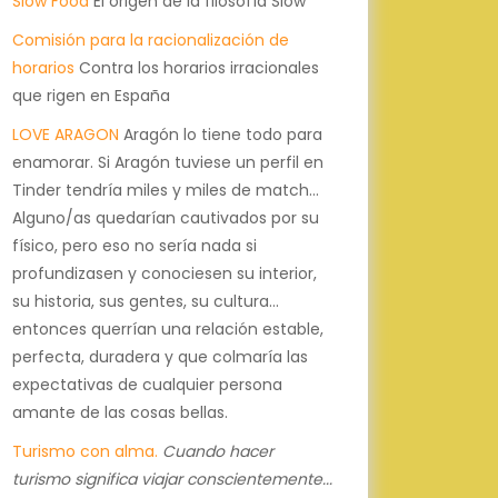
Slow Food
El origen de la filosofía Slow
Comisión para la racionalización de
horarios
Contra los horarios irracionales
que rigen en España
LOVE ARAGON
Aragón lo tiene todo para
enamorar. Si Aragón tuviese un perfil en
Tinder tendría miles y miles de match...
Alguno/as quedarían cautivados por su
físico, pero eso no sería nada si
profundizasen y conociesen su interior,
su historia, sus gentes, su cultura...
entonces querrían una relación estable,
perfecta, duradera y que colmaría las
expectativas de cualquier persona
amante de las cosas bellas.
Turismo con alma.
Cuando hacer
turismo significa viajar conscientemente...