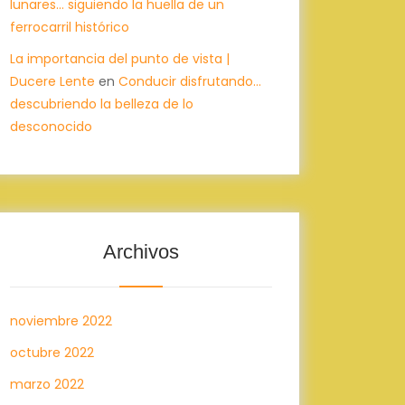
lunares… siguiendo la huella de un
ferrocarril histórico
La importancia del punto de vista |
Ducere Lente
en
Conducir disfrutando…
descubriendo la belleza de lo
desconocido
Archivos
noviembre 2022
octubre 2022
marzo 2022