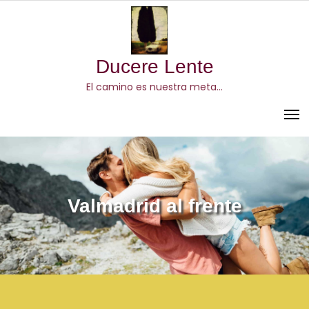
Skip
to
content
Ducere Lente
El camino es nuestra meta…
Valmadrid al frente