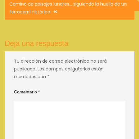
Navegación
Camino de paisajes lunares… siguiendo la huella de un
de
ferrocarril histórico
entradas
Deja una respuesta
Tu dirección de correo electrónico no será
publicada.
Los campos obligatorios están
marcados con
*
Comentario
*