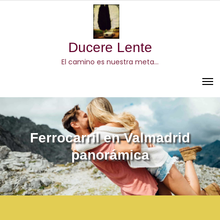
Skip
to
content
Ducere Lente
El camino es nuestra meta…
Ferrocarril en Valmadrid
panorámica